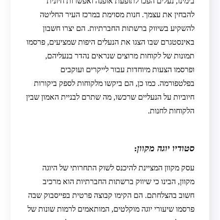
בימינו, נעלים הפכו לתופעת אופנה ואפשרות חיונית
להבחין את עצמך. חנות מסוימת במרכז העיר החליטה
להשקיע בשיווק ברשתות החברתיות. הם יצרו חשבון
באינסטגרם שבו הצגו את הנעלים היפות שמציעים, פרסמו
תמונות של לקוחות מרוצים שנראים נהדר בנעליהם,
ופרסמו הצעות מיוחדות עבור לייקרים ועוקבים
בפלטפורמה. כמו כן, הם ביקשו מלקוחות לספק ביקורות
חיוביות על הנעליים שרכשו, מה שתרם לבניית האמון שבין
הלקוחות לחנות.
סטודיו יוגה מקוון
:
עסק מקוון המציינת להיכנס לשוק התחרותי של היוגה
מקוון, הבינו כי שיווק ברשתות החברתיות הוא מרכיב
חשוב בהצלחתם. הם הקימו קבוצה פרטית בפייסבוק שבה
פרסמו שיעורי יוגה מוקלטים, המותאמים לרמות שונות של