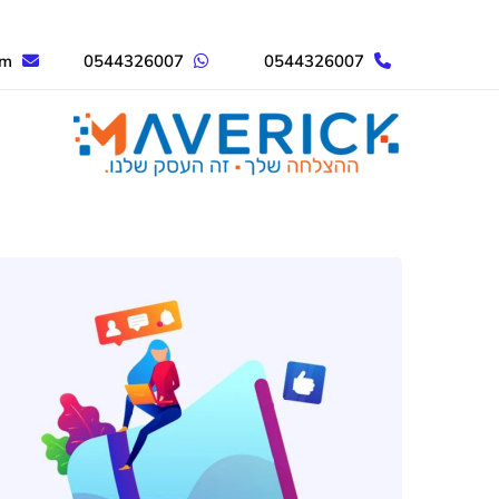
om
0544326007
0544326007